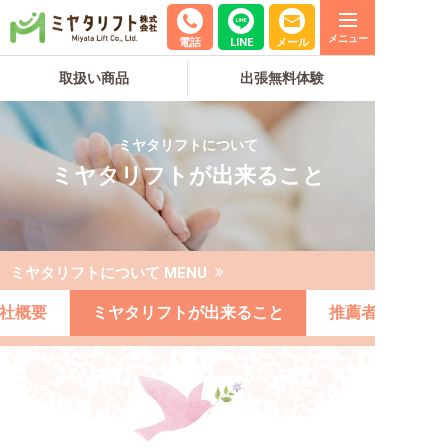
電話
LINE
メール
取扱い商品
出張無料体験
ミヤタリフトについて
ミヤタリフトが出来ること
ミヤタリフトについて MENU
社概要
ミヤタリフトが出来ること
推薦者の声